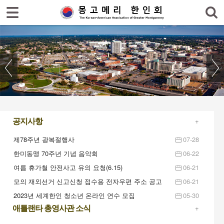
로그인
회원가입
홈
한인회
한인회 소식
한인회 커뮤니티
한인 회원&협찬사
+
공지사항
제78주년 광복절행사
07-28
한미동맹 70주년 기념 음악회
06-22
여름 휴가철 안전사고 유의 요청(6.15)
06-21
모의 재외선거 신고신청 접수용 전자우편 주소 공고
06-21
2023년 세계한인 청소년 온라인 연수 모집
05-30
+
애틀랜타 총영사관 소식