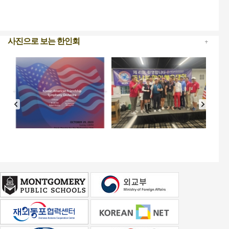
+
사진으로 보는 한인회
06-12
05-0
관리자
관리
06-22
관리자