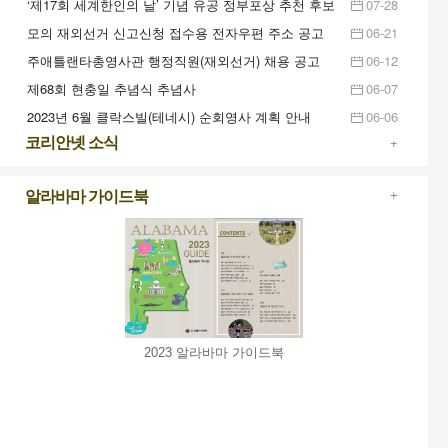
‘제17회 세계한인의 날’ 기념 유공 정부포상 추천 후보
07-28
자 공개검증
모의 재외선거 신고신청 접수용 전자우편 주소 공고
06-21
주애틀랜타총영사관 행정직원(재외선거) 채용 공고
06-12
(6.16(금)까지)
제68회 현충일 추념식 추념사
06-07
2023년 6월 클락스빌(테네시) 순회영사 계획 안내
06-06
(6.27~6.28)
+
코리안넷 소식
알라바마 가이드북
+
2023 알라바마 가이드북