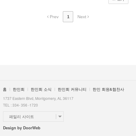
- 구인/구직
- 사고/팔기
Prev
1
Next
- 알라바마 가이드북
한인 회원&협찬사
홈
한인회
한인회 소식
한인회 커뮤니티
한인 회원&협찬사
1737 Eastern Blvd, Montgomery, AL 36117
TEL : 334- 356 -1720
패밀리 사이트
Design by
DoorWeb