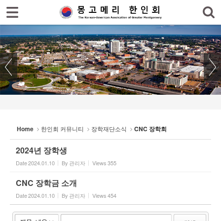
로그인
회원가입
Sketchbook5, 스케치북5
홈
한인회
한인회 소식
Sketchbook5, 스케치북5
한인회 커뮤니티
- 한글학교 소식
Home
한인회 커뮤니티
장학재단소식
CNC 장학회
- 장학재단소식
2024년 장학생
- 김기항박사 장학회
Date
2024.01.10
By
관리자
Views
355
- CNC 장학회
CNC 장학금 소개
- 생활정보
Date
2024.01.10
By
관리자
Views
454
- 묻고/답하기