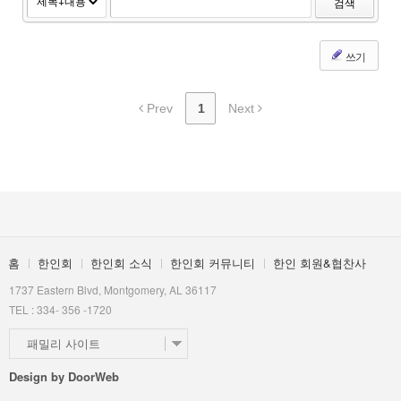
검색
- 구인/구직
- 사고/팔기
쓰기
- 알라바마 가이드북
Prev
1
Next
한인 회원&협찬사
홈
한인회
한인회 소식
한인회 커뮤니티
한인 회원&협찬사
1737 Eastern Blvd, Montgomery, AL 36117
TEL : 334- 356 -1720
패밀리 사이트
Design by
DoorWeb