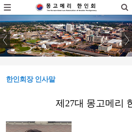
로그인
회원가입
홈
한인회
- 한인회장 인사말
- 한인회 역사
- 한인회 임원현황
한인회장 인사말
- 한인회 회칙
- 한인회 회계
제27대 몽고메리
- 찾아오시는 길
한인회 소식
한인회 커뮤니티