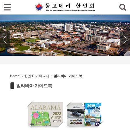
로그인
회원가입
Sketchbook5, 스케치북5
홈
한인회
한인회 소식
Sketchbook5, 스케치북5
한인회 커뮤니티
- 한글학교 소식
Home
한인회 커뮤니티
알라바마 가이드북
- 장학재단소식
알라바마 가이드북
- 김기항박사 장학회
- CNC 장학회
- 생활정보
1
11
- 묻고/답하기