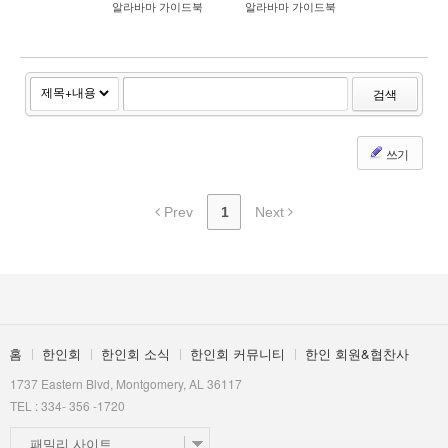
알라바마 가이드북
알라바마 가이드북
- 구인/구직
- 사고/팔기
- 알라바마 가이드북
검색
한인 회원&협찬사
쓰기
Prev
1
Next
홈
한인회
한인회 소식
한인회 커뮤니티
한인 회원&협찬사
1737 Eastern Blvd, Montgomery, AL 36117
TEL : 334- 356 -1720
패밀리 사이트