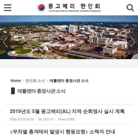
로그인
회원가입
Sketchbook5, 스케치북5
홈
한인회
한인회 소식
Sketchbook5, 스케치북5
- 공지사항
- 한인회 행사일정
Home
한인회 소식
애틀랜타 총영사관 소식
- 몽고메리 한인회 이모저모
애틀랜타 총영사관 소식
- 사진으로 보는 한인회
- 애틀랜타 총영사관 소식
2019년도 5월 몽고메리(AL) 지역 순회영사 실시 계획
Date
2019.04.30
By
관리자
Views
2363
한인회 커뮤니티
<무차별 총격테러 발생시 행동요령> 소책자 안내
한인 회원&협찬사