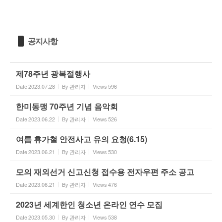
공지사항
제78주년 광복절행사
Date
2023.07.28
By
관리자
Views
596
한미동맹 70주년 기념 음악회
Date
2023.06.22
By
관리자
Views
526
여름 휴가철 안전사고 유의 요청(6.15)
Date
2023.06.21
By
관리자
Views
530
모의 재외선거 신고신청 접수용 전자우편 주소 공고
Date
2023.06.21
By
관리자
Views
476
2023년 세계한인 청소년 온라인 연수 모집
Date
2023.05.30
By
관리자
Views
538