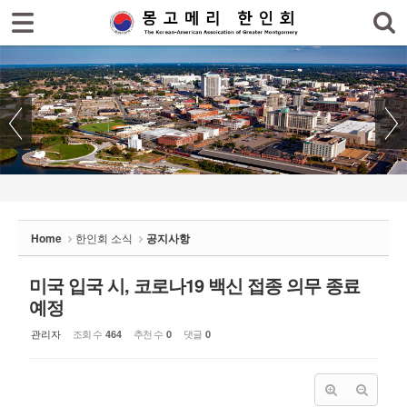
로그인
회원가입
Sketchbook5, 스케치북5
홈
한인회
한인회 소식
Sketchbook5, 스케치북5
- 공지사항
- 한인회 행사일정
Home
한인회 소식
공지사항
- 몽고메리 한인회 이모저모
- 사진으로 보는 한인회
미국 입국 시, 코로나19 백신 접종 의무 종료
예정
- 애틀랜타 총영사관 소식
관리자
조회 수
추천 수
댓글
464
0
0
한인회 커뮤니티
한인 회원&협찬사