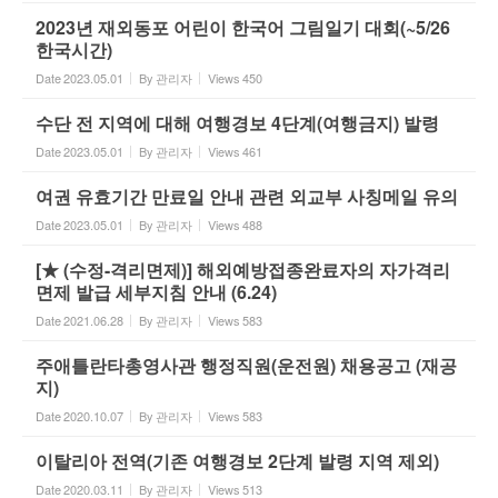
2023년 재외동포 어린이 한국어 그림일기 대회(~5/26
한국시간)
Date
2023.05.01
By
관리자
Views
450
수단 전 지역에 대해 여행경보 4단계(여행금지) 발령
Date
2023.05.01
By
관리자
Views
461
여권 유효기간 만료일 안내 관련 외교부 사칭메일 유의
Date
2023.05.01
By
관리자
Views
488
[★ (수정-격리면제)] 해외예방접종완료자의 자가격리
면제 발급 세부지침 안내 (6.24)
Date
2021.06.28
By
관리자
Views
583
주애틀란타총영사관 행정직원(운전원) 채용공고 (재공
지)
Date
2020.10.07
By
관리자
Views
583
이탈리아 전역(기존 여행경보 2단계 발령 지역 제외)
Date
2020.03.11
By
관리자
Views
513