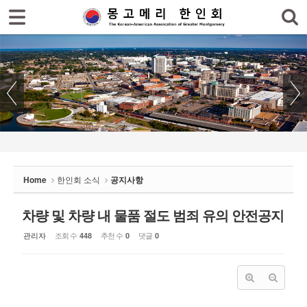
로그인
회원가입
Sketchbook5, 스케치북5
홈
한인회
한인회 소식
Sketchbook5, 스케치북5
- 공지사항
- 한인회 행사일정
Home
한인회 소식
공지사항
- 몽고메리 한인회 이모저모
- 사진으로 보는 한인회
차량 및 차량 내 물품 절도 범죄 유의 안전공지
관리자
조회 수
추천 수
댓글
448
0
0
- 애틀랜타 총영사관 소식
한인회 커뮤니티
한인 회원&협찬사