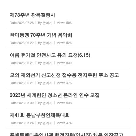
제78주년 광복절행사
Date
2023.07.28
By
관리자
Views
596
한미동맹 70주년 기념 음악회
Date
2023.06.22
By
관리자
Views
526
여름 휴가철 안전사고 유의 요청(6.15)
Date
2023.06.21
By
관리자
Views
530
모의 재외선거 신고신청 접수용 전자우편 주소 공고
Date
2023.06.21
By
관리자
Views
476
2023년 세계한인 청소년 온라인 연수 모집
Date
2023.05.30
By
관리자
Views
538
제41회 동남부한인체육대회
Date
2023.05.24
By
관리자
Views
474
주애틀랜타총영사관 행정직원(임시직) 채용 연장공고