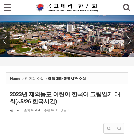
로그인
회원가입
Sketchbook5, 스케치북5
홈
한인회
한인회 소식
Sketchbook5, 스케치북5
- 공지사항
- 한인회 행사일정
Home
한인회 소식
애틀랜타 총영사관 소식
- 몽고메리 한인회 이모저모
- 사진으로 보는 한인회
2023년 재외동포 어린이 한국어 그림일기 대
회(~5/26 한국시간)
- 애틀랜타 총영사관 소식
관리자
조회 수
추천 수
댓글
704
0
0
한인회 커뮤니티
한인 회원&협찬사