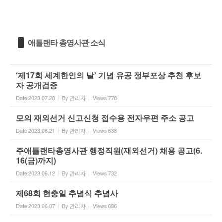
애틀랜타 총영사관 소식
‘제17회 세계한인의 날’ 기념 유공 정부포상 추천 후보
자 공개검증
Date
2023.07.28
By
관리자
Views
778
모의 재외선거 신고신청 접수용 전자우편 주소 공고
Date
2023.06.21
By
관리자
Views
638
주애틀랜타총영사관 행정직원(재외선거) 채용 공고(6.
16(금)까지)
Date
2023.06.12
By
관리자
Views
732
제68회 현충일 추념식 추념사
Date
2023.06.07
By
관리자
Views
686