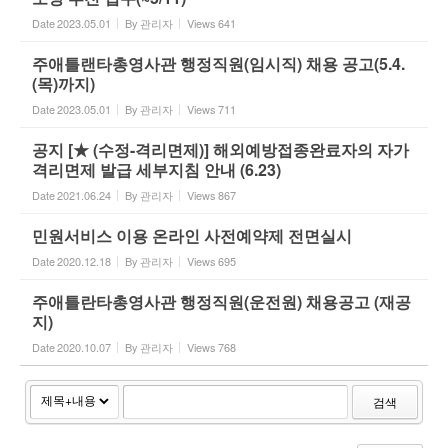
Date
2023.05.01
By
관리자
Views
641
주애틀랜타총영사관 행정직원(임시직) 채용 공고(5.4.
(목)까지)
Date
2023.05.01
By
관리자
Views
711
공지 [★ (수정-격리면제)] 해외예방접종완료자의 자가
격리면제 발급 세부지침 안내 (6.23)
Date
2021.06.24
By
관리자
Views
867
민원서비스 이용 온라인 사전예약제 전면실시
Date
2020.12.18
By
관리자
Views
695
주애틀란타총영사관 행정직원(운전원) 채용공고 (재공
지)
Date
2020.10.07
By
관리자
Views
768
검색