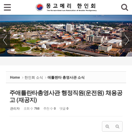
로그인
회원가입
Sketchbook5, 스케치북5
홈
한인회
한인회 소식
Sketchbook5, 스케치북5
- 공지사항
- 한인회 행사일정
Home
한인회 소식
애틀랜타 총영사관 소식
- 몽고메리 한인회 이모저모
- 사진으로 보는 한인회
주애틀란타총영사관 행정직원(운전원) 채용공
고 (재공지)
- 애틀랜타 총영사관 소식
관리자
조회 수
추천 수
댓글
768
0
0
한인회 커뮤니티
한인 회원&협찬사