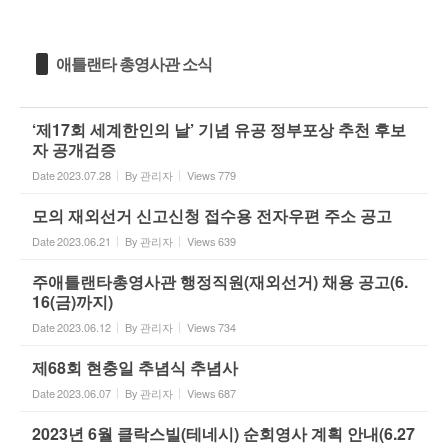
애틀랜타 총영사관 소식
‘제17회 세계한인의 날’ 기념 유공 정부포상 추천 후보
자 공개검증
Date
2023.07.28
By
관리자
Views
779
모의 재외선거 신고신청 접수용 전자우편 주소 공고
Date
2023.06.21
By
관리자
Views
639
주애틀랜타총영사관 행정직원(재외선거) 채용 공고(6.
16(금)까지)
Date
2023.06.12
By
관리자
Views
734
제68회 현충일 추념식 추념사
Date
2023.06.07
By
관리자
Views
687
2023년 6월 클락스빌(테네시) 순회영사 계획 안내(6.27