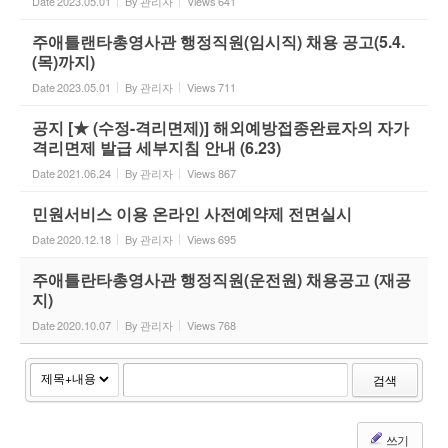
Date
2023.05.01
By
관리자
Views
641
주애틀랜타총영사관 행정직원(임시직) 채용 공고(5.4.
(목)까지)
Date
2023.05.01
By
관리자
Views
711
공지 [★ (수정-격리면제)] 해외예방접종완료자의 자가
격리면제 발급 세부지침 안내 (6.23)
Date
2021.06.24
By
관리자
Views
867
민원서비스 이용 온라인 사전예약제 전면실시
Date
2020.12.18
By
관리자
Views
695
주애틀란타총영사관 행정직원(운전원) 채용공고 (재공
지)
Date
2020.10.07
By
관리자
Views
768
검색
쓰기