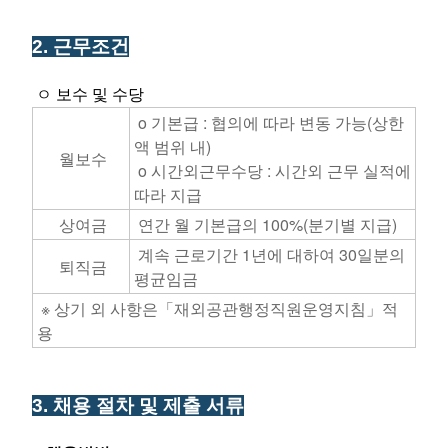
​2. 근무조건
ㅇ 보수 및 수당
o 기본급 : 협의에 따라 변동 가능(상한
액 범위 내)
월보수
o 시간외근무수당 : 시간외 근무 실적에
따라 지급
상여금
연간 월 기본급의 100%(분기별 지급)
계속 근로기간 1년에 대하여 30일분의
퇴직금
평균임금
※ 상기 외 사항은「재외공관행정직원운영지침」적
용
3. 채용 절차 및 제출 서류