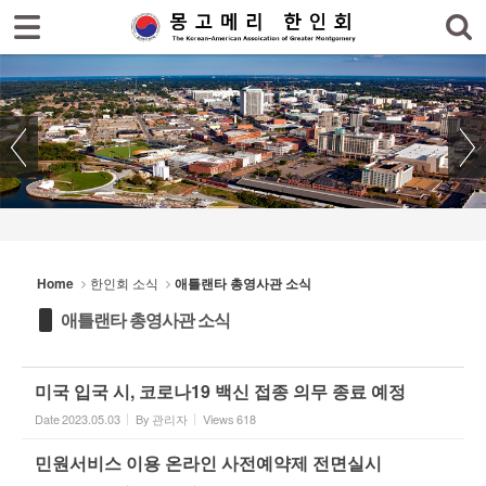
로그인
회원가입
Sketchbook5, 스케치북5
홈
한인회
한인회 소식
Sketchbook5, 스케치북5
- 공지사항
- 한인회 행사일정
Home
한인회 소식
애틀랜타 총영사관 소식
- 몽고메리 한인회 이모저모
애틀랜타 총영사관 소식
- 사진으로 보는 한인회
- 애틀랜타 총영사관 소식
미국 입국 시, 코로나19 백신 접종 의무 종료 예정
Date
2023.05.03
By
관리자
Views
618
한인회 커뮤니티
민원서비스 이용 온라인 사전예약제 전면실시
한인 회원&협찬사