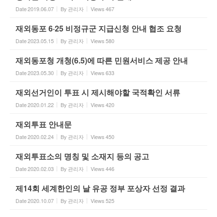
Date
2019.06.07
By
관리자
Views
467
재외동포 6·25 비정규군 지급신청 안내 협조 요청
Date
2023.05.15
By
관리자
Views
580
재외동포청 개청(6.5)에 따른 민원서비스 제공 안내
Date
2023.05.30
By
관리자
Views
633
재외선거인이 투표 시 제시해야할 국적확인 서류
Date
2020.01.22
By
관리자
Views
420
재외투표 안내문
Date
2020.02.24
By
관리자
Views
450
재외투표소의 명칭 및 소재지 등의 공고
Date
2020.02.03
By
관리자
Views
446
제14회 세계한인의 날 유공 정부 포상자 선정 결과
Date
2020.10.07
By
관리자
Views
525