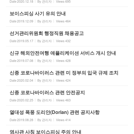
Date
2020.12.18
By
관리자
Views
695
보이스피싱 사기 유의 안내
Date
2019.12.09
By
관리자
Views
464
선거관리위원회 행정직원 채용공고
Date
2019.05.17
By
관리자
Views
432
신규 해외안전여행 애플리케이션 서비스 개시 안내
Date
2019.07.08
By
관리자
Views
428
신종 코로나바이러스 관련 미 정부의 입국 규제 조치
Date
2020.02.04
By
관리자
Views
424
신종 코로나바이러스 관련 안전공지
Date
2020.02.25
By
관리자
Views
463
열대성 폭풍 도리안(Dorian) 관련 공지사항
Date
2019.08.28
By
관리자
Views
414
영사관 사칭 보이스피싱 주의 안내