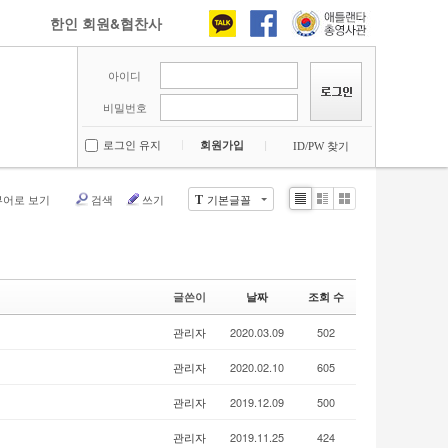
한인 회원&협찬사
아이디
비밀번호
로그인 유지
회원가입
ID/PW 찾기
뷰어로 보기
검색
쓰기
기본글꼴
T
Li
Zi
G
st
n
al
e
le
r
y
글쓴이
날짜
조회 수
관리자
2020.03.09
502
관리자
2020.02.10
605
관리자
2019.12.09
500
관리자
2019.11.25
424