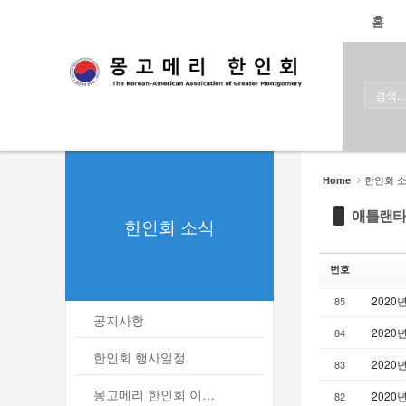
로그인
회원가입
홈
Sketchbook5, 스케치북5
Sketchbook5, 스케치북5
홈
한인회
한인회 소식
Sketchbook5, 스케치북5
Sketchbook5, 스케치북5
- 공지사항
한인회 
Home
- 한인회 행사일정
애틀랜타
한인회 소식
- 몽고메리 한인회 이모저모
번호
- 사진으로 보는 한인회
2020
85
- 애틀랜타 총영사관 소식
공지사항
2020
84
한인회 커뮤니티
한인회 행사일정
202
83
한인 회원&협찬사
몽고메리 한인회 이모저모
202
82