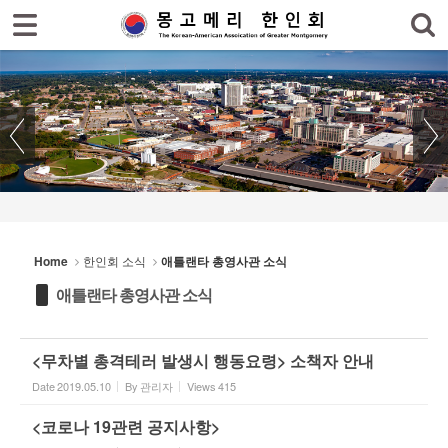
로그인
회원가입
Sketchbook5, 스케치북5
홈
한인회
한인회 소식
Sketchbook5, 스케치북5
- 공지사항
- 한인회 행사일정
Home
한인회 소식
애틀랜타 총영사관 소식
- 몽고메리 한인회 이모저모
애틀랜타 총영사관 소식
- 사진으로 보는 한인회
- 애틀랜타 총영사관 소식
<무차별 총격테러 발생시 행동요령> 소책자 안내
Date
2019.05.10
By
관리자
Views
415
한인회 커뮤니티
<코로나 19관련 공지사항>
한인 회원&협찬사