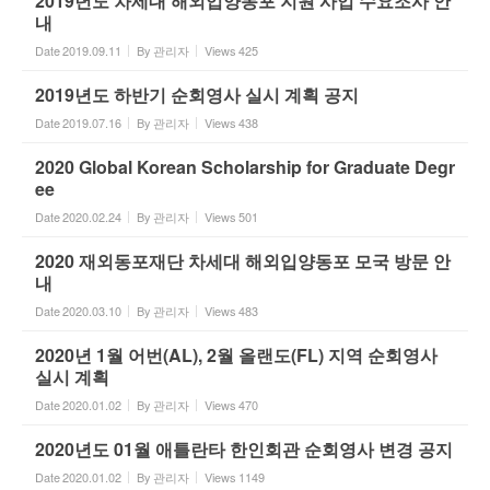
2019년도 차세대 해외입양동포 지원 사업 수요조사 안
내
Date
2019.09.11
By
관리자
Views
425
2019년도 하반기 순회영사 실시 계획 공지
Date
2019.07.16
By
관리자
Views
438
2020 Global Korean Scholarship for Graduate Degr
ee
Date
2020.02.24
By
관리자
Views
501
2020 재외동포재단 차세대 해외입양동포 모국 방문 안
내
Date
2020.03.10
By
관리자
Views
483
2020년 1월 어번(AL), 2월 올랜도(FL) 지역 순회영사
실시 계획
Date
2020.01.02
By
관리자
Views
470
2020년도 01월 애틀란타 한인회관 순회영사 변경 공지
Date
2020.01.02
By
관리자
Views
1149