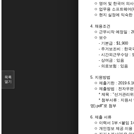
ㅇ 영어 및 한국어 의
ㅇ 업무용 소프트웨어(워
ㅇ 현지 실정에 익숙한
4. 채용조건
ㅇ 근무시작 예정일 : 2019
ㅇ 보수
- 기본급 : $1,900
- 주거보조비 : 한국국적
- 시간외근무수당 : 
- 상여금 : 있음
- 의료보험 : 있음
목록
5. 지원방법
열기
ㅇ 제출기한 : 2019.6.1
ㅇ 제출방법 : 전자우편 
* 제목 : "선거관리위
* 첨부서류 : 지원서 및
명).pdf"로 첨부
6. 제출 서류
ㅇ 이력서 1부.<붙임 1
ㅇ 개인정보 제공.이용 