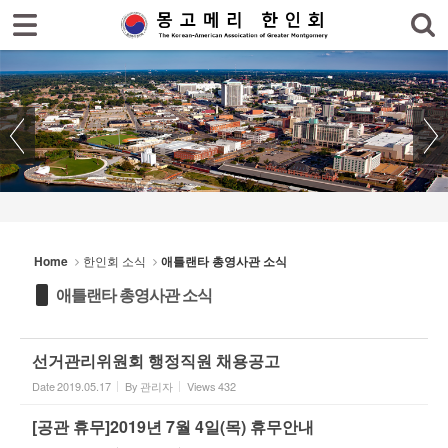
로그인
회원가입
Sketchbook5, 스케치북5
홈
한인회
한인회 소식
Sketchbook5, 스케치북5
- 공지사항
- 한인회 행사일정
Home
한인회 소식
애틀랜타 총영사관 소식
- 몽고메리 한인회 이모저모
애틀랜타 총영사관 소식
- 사진으로 보는 한인회
- 애틀랜타 총영사관 소식
선거관리위원회 행정직원 채용공고
Date
2019.05.17
By
관리자
Views
432
한인회 커뮤니티
[공관 휴무]2019년 7월 4일(목) 휴무안내
한인 회원&협찬사