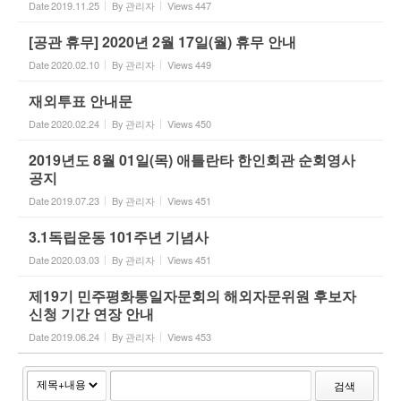
Date
2019.11.25
By
관리자
Views
447
[공관 휴무] 2020년 2월 17일(월) 휴무 안내
Date
2020.02.10
By
관리자
Views
449
재외투표 안내문
Date
2020.02.24
By
관리자
Views
450
2019년도 8월 01일(목) 애틀란타 한인회관 순회영사
공지
Date
2019.07.23
By
관리자
Views
451
3.1독립운동 101주년 기념사
Date
2020.03.03
By
관리자
Views
451
제19기 민주평화통일자문회의 해외자문위원 후보자
신청 기간 연장 안내
Date
2019.06.24
By
관리자
Views
453
검색