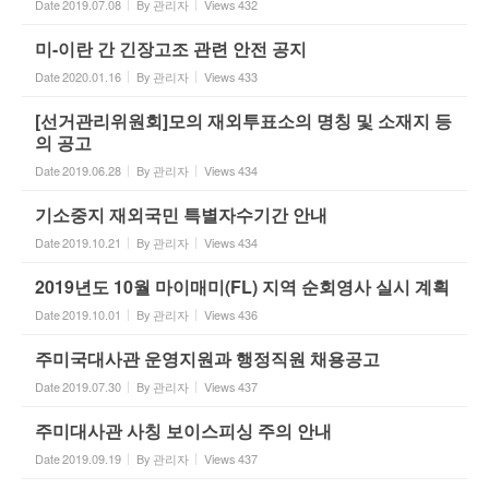
Date
2019.07.08
By
관리자
Views
432
미-이란 간 긴장고조 관련 안전 공지
Date
2020.01.16
By
관리자
Views
433
[선거관리위원회]모의 재외투표소의 명칭 및 소재지 등
의 공고
Date
2019.06.28
By
관리자
Views
434
기소중지 재외국민 특별자수기간 안내
Date
2019.10.21
By
관리자
Views
434
2019년도 10월 마이매미(FL) 지역 순회영사 실시 계획
Date
2019.10.01
By
관리자
Views
436
주미국대사관 운영지원과 행정직원 채용공고
Date
2019.07.30
By
관리자
Views
437
주미대사관 사칭 보이스피싱 주의 안내
Date
2019.09.19
By
관리자
Views
437