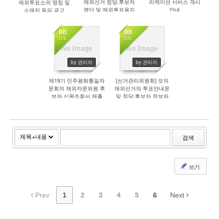
재외선거 정당.후보자
리케이션 서비스 개시
재외투표소의 명칭 및
명단 및 재외투표용지
안내
소재지 등의 공고
모형 안내
08
08
JUL
JUL
No Image
No Image
421
636
by 관리자
by 관리자
제19기 민주평화통일자
[선거관리위원회] 모의
문회의 재외자문위원 후
재외선거의 투표안내문
보자 신원조회서 제출
및 정당·후보자 정보자
안내
료 게시
검색
쓰기
Prev
1
2
3
4
5
6
Next