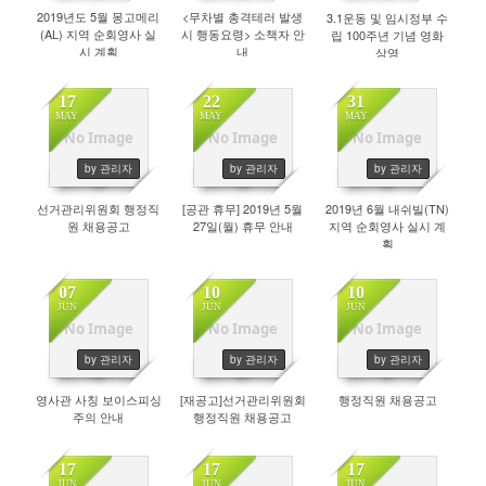
2019년도 5월 몽고메리
<무차별 총격테러 발생
3.1운동 및 임시정부 수
(AL) 지역 순회영사 실
시 행동요령> 소책자 안
립 100주년 기념 영화
시 계획
내
상영
17
22
31
MAY
MAY
MAY
No Image
No Image
No Image
432
483
489
by 관리자
by 관리자
by 관리자
선거관리위원회 행정직
[공관 휴무] 2019년 5월
2019년 6월 내쉬빌(TN)
원 채용공고
27일(월) 휴무 안내
지역 순회영사 실시 계
획
07
10
10
JUN
JUN
JUN
No Image
No Image
No Image
466
476
473
by 관리자
by 관리자
by 관리자
영사관 사칭 보이스피싱
[재공고]선거관리위원회
행정직원 채용공고
주의 안내
행정직원 채용공고
17
17
17
JUN
JUN
JUN