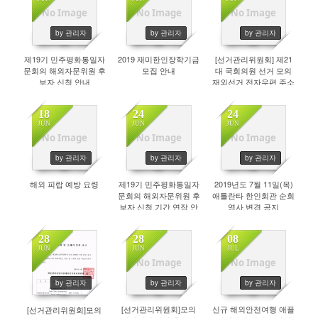
No Image
No Image
No Image
425
467
423
by 관리자
by 관리자
by 관리자
제19기 민주평화통일자
2019 재미한인장학기금
[선거관리위원회] 제21
문회의 해외자문위원 후
모집 안내
대 국회의원 선거 모의
보자 신청 안내
재외선거 전자우편 주소
안내
18
24
24
JUN
JUN
JUN
No Image
No Image
No Image
509
453
430
by 관리자
by 관리자
by 관리자
해외 피랍 예방 요령
제19기 민주평화통일자
2019년도 7월 11일(목)
문회의 해외자문위원 후
애틀란타 한인회관 순회
보자 신청 기간 연장 안
영사 변경 공지
내
28
28
08
JUN
JUN
JUL
No Image
No Image
434
422
428
by 관리자
by 관리자
by 관리자
[선거관리위원회]모의
신규 해외안전여행 애플
[선거관리위원회]모의