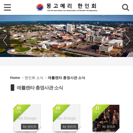
로그인
회원가입
Sketchbook5, 스케치북5
홈
한인회
한인회 소식
Sketchbook5, 스케치북5
- 공지사항
- 한인회 행사일정
Home
한인회 소식
애틀랜타 총영사관 소식
- 몽고메리 한인회 이모저모
애틀랜타 총영사관 소식
- 사진으로 보는 한인회
- 애틀랜타 총영사관 소식
30
10
11
APR
MAY
MAY
한인회 커뮤니티
No Image
No Image
2363
415
459
by 관리자
by 관리자
by 관리자
한인 회원&협찬사