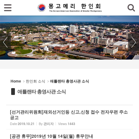
로그인
회원가입
Sketchbook5, 스케치북5
홈
한인회
한인회 소식
Sketchbook5, 스케치북5
- 공지사항
- 한인회 행사일정
Home
한인회 소식
애틀랜타 총영사관 소식
- 몽고메리 한인회 이모저모
애틀랜타 총영사관 소식
- 사진으로 보는 한인회
- 애틀랜타 총영사관 소식
[선거관리위원회]재외선거인등 신고,신청 접수 전자우편 주소
공고
한인회 커뮤니티
Date
By
Views
2019.10.21
관리자
1443
한인 회원&협찬사
[공관 휴무]2019년 10월 14일(월) 휴무안내