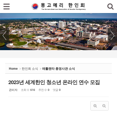
로그인
회원가입
Sketchbook5, 스케치북5
홈
한인회
한인회 소식
Sketchbook5, 스케치북5
- 공지사항
- 한인회 행사일정
Home
한인회 소식
애틀랜타 총영사관 소식
- 몽고메리 한인회 이모저모
- 사진으로 보는 한인회
2023년 세계한인 청소년 온라인 연수 모집
관리자
조회 수
추천 수
댓글
616
0
0
- 애틀랜타 총영사관 소식
한인회 커뮤니티
한인 회원&협찬사