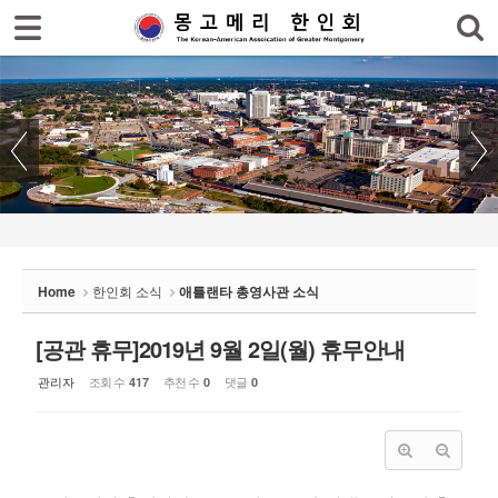
로그인
회원가입
Sketchbook5, 스케치북5
홈
한인회
한인회 소식
Sketchbook5, 스케치북5
- 공지사항
- 한인회 행사일정
Home
한인회 소식
애틀랜타 총영사관 소식
- 몽고메리 한인회 이모저모
- 사진으로 보는 한인회
[공관 휴무]2019년 9월 2일(월) 휴무안내
관리자
조회 수
추천 수
댓글
417
0
0
- 애틀랜타 총영사관 소식
한인회 커뮤니티
한인 회원&협찬사