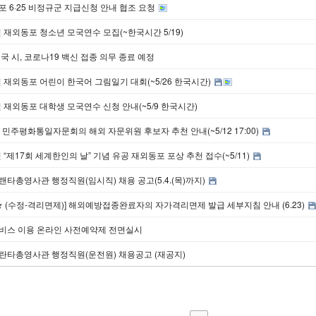
 6·25 비정규군 지급신청 안내 협조 요청
년 재외동포 청소년 모국연수 모집(~한국시간 5/19)
국 시, 코로나19 백신 접종 의무 종료 예정
년 재외동포 어린이 한국어 그림일기 대회(~5/26 한국시간)
년 재외동포 대학생 모국연수 신청 안내(~5/9 한국시간)
 민주평화통일자문회의 해외 자문위원 후보자 추천 안내(~5/12 17:00)
년 “제17회 세계한인의 날” 기념 유공 재외동포 포상 추천 접수(~5/11)
타총영사관 행정직원(임시직) 채용 공고(5.4.(목)까지)
★ (수정-격리면제)] 해외예방접종완료자의 자가격리면제 발급 세부지침 안내 (6.23)
비스 이용 온라인 사전예약제 전면실시
란타총영사관 행정직원(운전원) 채용공고 (재공지)