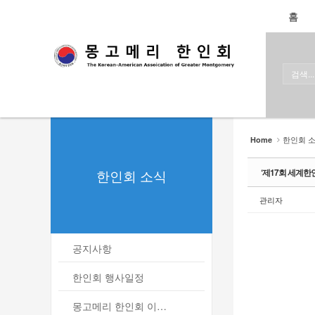
로그인
회원가입
홈
Sketchbook5, 스케치북5
Sketchbook5, 스케치북5
홈
한인회
한인회 소식
Sketchbook5, 스케치북5
Sketchbook5, 스케치북5
- 공지사항
한인회 
Home
- 한인회 행사일정
한인회 소식
‘제17회 세계한
- 몽고메리 한인회 이모저모
관리자
- 사진으로 보는 한인회
- 애틀랜타 총영사관 소식
공지사항
한인회 커뮤니티
한인회 행사일정
한인 회원&협찬사
몽고메리 한인회 이모저모