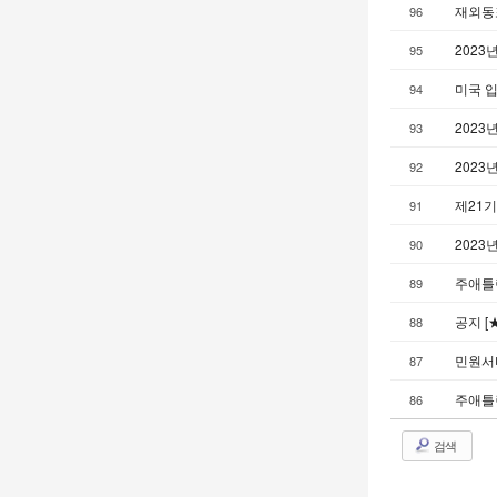
재외동포
96
2023
95
미국 입
94
2023
93
2023
92
제21기
91
2023
90
주애틀랜
89
공지 [
88
민원서
87
주애틀
86
검색