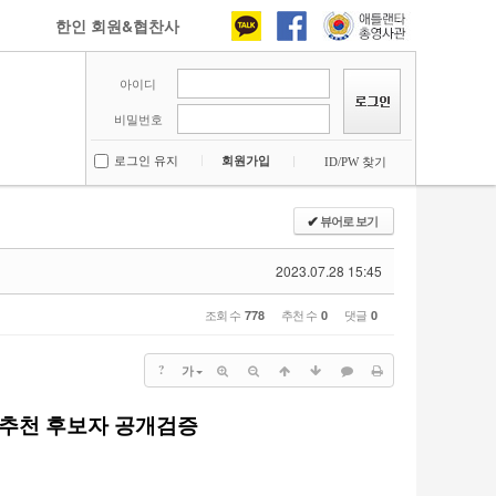
한인 회원&협찬사
아이디
비밀번호
로그인 유지
회원가입
ID/PW 찾기
뷰어로 보기
✔
2023.07.28 15:45
조회 수
추천 수
댓글
778
0
0
?
가
상 추천 후보자 공개검증