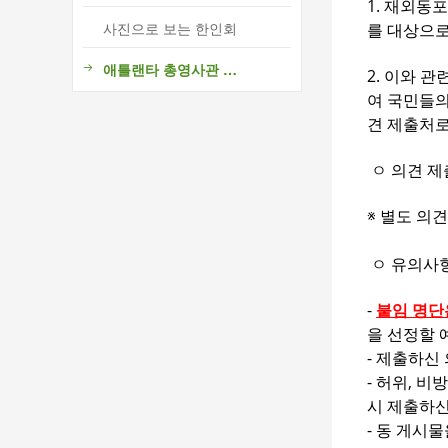
1. 재외동
사진으로 보는 한인회
를 대상으
애틀랜타 총영사관 소식
2. 이와 
여 국민들의
견 제출처로
ㅇ 의견 제
※ 별도 의
​ ㅇ 유의사
-
붙임 명단
을 선정할 
- 제출하신
- 허위, 
시 제출하신
- 동 게시