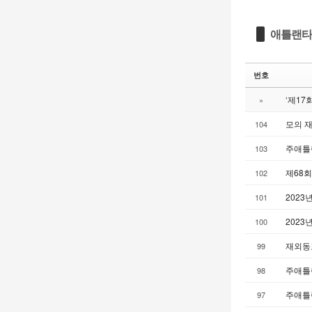
애틀랜타
번호
‘제17
»
모의 
104
주애틀랜
103
제68
102
2023
101
2023
100
재외동포
99
주애틀랜
98
주애틀랜
97