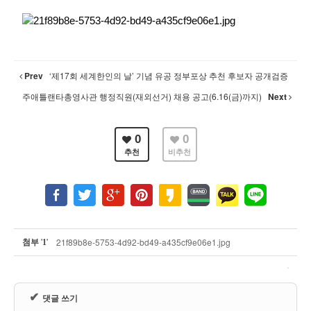
Prev
‘제17회 세계한인의 날’ 기념 유공 정부포상 추천 후보자 공개검증
주애틀랜타총영사관 행정직원(재외선거) 채용 공고(6.16(금)까지)
Next
0
0
추천
비추천
첨부
'
'
21f89b8e-5753-4d92-bd49-a435cf9e06e1.jpg
1
✔
댓글 쓰기