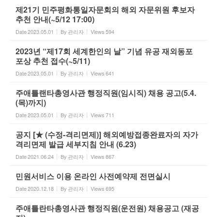
제21기 민주평화통일자문회의 해외 자문위원 후보자
추천 안내(~5/12 17:00)
Date
2023.05.01
By
관리자
Views
594
2023년 “제17회 세계한인의 날” 기념 유공 재외동포
포상 추천 접수(~5/11)
Date
2023.05.01
By
관리자
Views
641
주애틀랜타총영사관 행정직원(임시직) 채용 공고(5.4.
(목)까지)
Date
2023.05.01
By
관리자
Views
711
공지 [★ (수정-격리면제)] 해외예방접종완료자의 자가
격리면제 발급 세부지침 안내 (6.23)
Date
2021.06.24
By
관리자
Views
867
민원서비스 이용 온라인 사전예약제 전면실시
Date
2020.12.18
By
관리자
Views
695
주애틀란타총영사관 행정직원(운전원) 채용공고 (재공