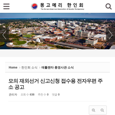
로그인
회원가입
Sketchbook5, 스케치북5
홈
한인회
한인회 소식
Sketchbook5, 스케치북5
- 공지사항
- 한인회 행사일정
Home
한인회 소식
애틀랜타 총영사관 소식
- 몽고메리 한인회 이모저모
- 사진으로 보는 한인회
모의 재외선거 신고신청 접수용 전자우편 주
소 공고
- 애틀랜타 총영사관 소식
관리자
조회 수
추천 수
댓글
638
0
0
한인회 커뮤니티
한인 회원&협찬사