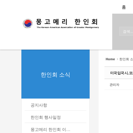
로그인
회원가입
홈
Sketchbook5, 스케치북5
Sketchbook5, 스케치북5
홈
한인회
한인회 소식
Sketchbook5, 스케치북5
Sketchbook5, 스케치북5
- 공지사항
한인회 
Home
- 한인회 행사일정
한인회 소식
미국 입국 시, 
- 몽고메리 한인회 이모저모
관리자
- 사진으로 보는 한인회
- 애틀랜타 총영사관 소식
공지사항
한인회 커뮤니티
한인회 행사일정
한인 회원&협찬사
몽고메리 한인회 이모저모