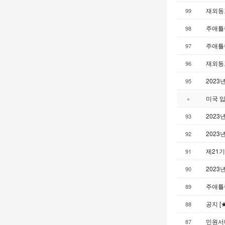
재외동포
99
주애틀랜
98
주애틀랜
97
재외동포
96
2023
95
미국 입
»
2023
93
2023
92
제21기
91
2023
90
주애틀랜
89
공지 [
88
민원서
87