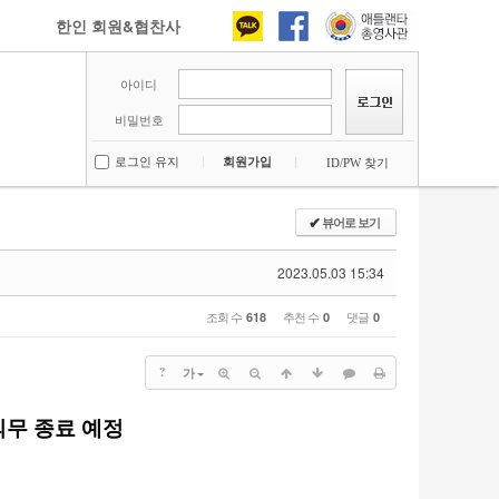
한인 회원&협찬사
아이디
비밀번호
로그인 유지
회원가입
ID/PW 찾기
뷰어로 보기
✔
2023.05.03 15:34
조회 수
추천 수
댓글
618
0
0
?
가
의무 종료 예정