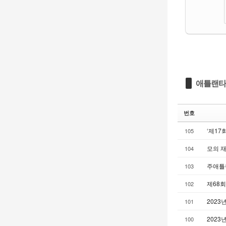
애틀랜타
번호
‘제17
105
모의 
104
주애틀랜
103
제68
102
2023
101
2023
100