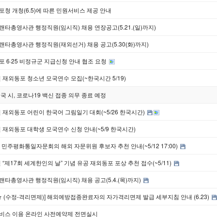
청 개청(6.5)에 따른 민원서비스 제공 안내
타총영사관 행정직원(임시직) 채용 연장공고(5.21.(일)까지)
타총영사관 행정직원(재외선거) 채용 공고(5.30(화)까지)
 6·25 비정규군 지급신청 안내 협조 요청
년 재외동포 청소년 모국연수 모집(~한국시간 5/19)
국 시, 코로나19 백신 접종 의무 종료 예정
년 재외동포 어린이 한국어 그림일기 대회(~5/26 한국시간)
년 재외동포 대학생 모국연수 신청 안내(~5/9 한국시간)
 민주평화통일자문회의 해외 자문위원 후보자 추천 안내(~5/12 17:00)
년 “제17회 세계한인의 날” 기념 유공 재외동포 포상 추천 접수(~5/11)
타총영사관 행정직원(임시직) 채용 공고(5.4.(목)까지)
★ (수정-격리면제)] 해외예방접종완료자의 자가격리면제 발급 세부지침 안내 (6.23)
비스 이용 온라인 사전예약제 전면실시