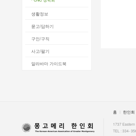
- 구인/구직
생활정보
- 사고/팔기
- 알라바마 가이드북
묻고/답하기
구인/구직
한인 회원&협찬사
사고/팔기
알라바마 가이드북
홈
한인회
1737 Eastern
TEL : 334- 35