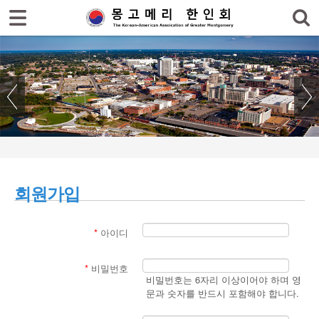
로그인
회원가입
홈
한인회
한인회 소식
한인회 커뮤니티
- 한글학교 소식
회원가입
- 장학재단소식
- 김기항박사 장학회
*
아이디
- CNC 장학회
*
비밀번호
- 생활정보
비밀번호는 6자리 이상이어야 하며 영
문과 숫자를 반드시 포함해야 합니다.
- 묻고/답하기