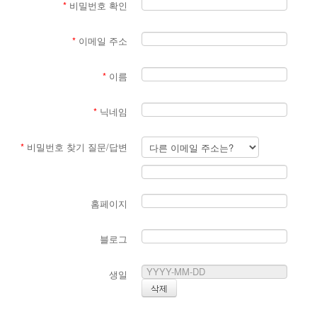
*
비밀번호 확인
- 구인/구직
- 사고/팔기
*
이메일 주소
- 알라바마 가이드북
*
이름
한인 회원&협찬사
*
닉네임
*
비밀번호 찾기 질문/답변
홈페이지
블로그
생일