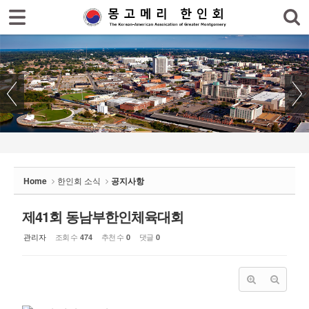
로그인
회원가입
Sketchbook5, 스케치북5
홈
한인회
한인회 소식
Sketchbook5, 스케치북5
- 공지사항
- 한인회 행사일정
Home
한인회 소식
공지사항
- 몽고메리 한인회 이모저모
- 사진으로 보는 한인회
제41회 동남부한인체육대회
관리자
조회 수
추천 수
댓글
474
0
0
- 애틀랜타 총영사관 소식
한인회 커뮤니티
한인 회원&협찬사