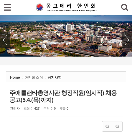
로그인
회원가입
Sketchbook5, 스케치북5
홈
한인회
한인회 소식
Sketchbook5, 스케치북5
- 공지사항
- 한인회 행사일정
Home
한인회 소식
공지사항
- 몽고메리 한인회 이모저모
- 사진으로 보는 한인회
주애틀랜타총영사관 행정직원(임시직) 채용
공고(5.4.(목)까지)
- 애틀랜타 총영사관 소식
관리자
조회 수
추천 수
댓글
427
0
0
한인회 커뮤니티
한인 회원&협찬사