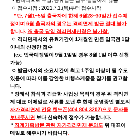
- 원칙적으로 주말, 공휴일은 접수·발급하지 않음
ㅇ 접수시점 : 2021.7.1.(목)부터 접수시작
* 단,
7월1~5일 출국자
에 한해
6월28~30일간 접수예
정
이며
6월 출국자의 경우는 격리면제 발급 절대 불가
합니다.
※ 출국 당일 격리면제신청은 불가함.
ㅇ 격리면제서의 유효기간이 1개월인 만큼 입국전 1달
이내의 신청만 접수
(ex: 입국예정일이 9월 1일일 경우 8월 1일 이후 신청
가능)
ㅇ 발급까지의 소요시간이 최고 1주일 이상이 될 수도
있음에 따라 이를 감안한 비행스케줄을 잡기를 권고합
니다.
* 장례식 참석과 긴급한 사업상 목적의 경우 위 격리면
제 대표 이메일로 서류를 보낸 후 현재 운영중인 별도의
자가격리면제 전용 핸드폰(404-804-3202)으로 문자를
보내주시면
보다 신속하게 접수가 가능합니다.
*
직계가족방문 관련 자가격리면제 문의도
위 대표이
메일로 해주시기 바랍니다
.