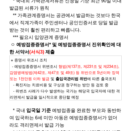
* 국내외 가족관계서류는 신청일 기준 최근 90일 이내
발급된 서류가 원칙
** 가족관계증명서는 공관에서 발급하는 것보다 한국
에서 직계가족이 주민센터나 공인인증서로 당일 발급
받는 것이 훨씬 편리하고 빠릅니다.
*** 필요시 입양관계 증명서
ㅇ
예방접종증명서* 및 예방접종증명서 진위확인에 대
한 서약서
(서식3)
제출
※ 증명서 위조시 조치
- 예방접종증명서 위변조시
형법(제137조, 제231조 및 제234조),
감염병예방법(제42조, 제47조 및 49조) 등 위반으로 5년이하 징역
또는 1천만원 이하 벌금
및
출입국관리법 위반
에 따른 출국조치
- 확진자는 치료비용 및 구상권 청구하는 방안 등 검토 중
- 위변조 사례가 다수 발생하는 국가는 해당국 입국자에 대한 격
리면제서 발급을 일시적으로 중단할 예정
* 국내
입국일 기준
예방접종을 완료한 부모와 동반하
여 입국하는 6세 미만 아동은 예방접종증명서가 없더
라도 격리면제서 발급 가능