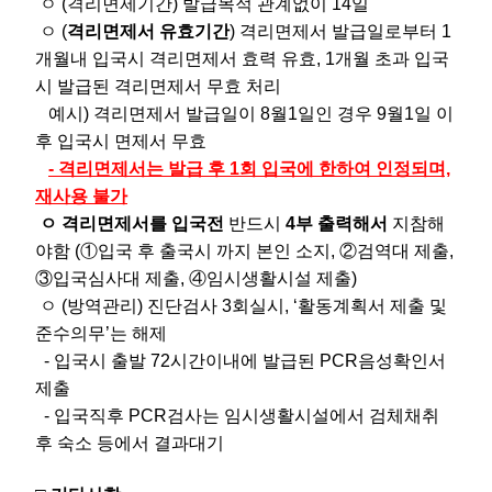
ㅇ (격리면제기간) 발급목적 관계없이 14일
ㅇ (
격리면제서 유효기간
) 격리면제서 발급일로부터 1
개월내 입국시 격리면제서 효력 유효, 1개월 초과 입국
시 발급된 격리면제서 무효 처리
예시) 격리면제서 발급일이 8월1일인 경우 9월1일 이
후 입국시 면제서 무효
- 격리면제서는 발급 후 1회 입국에 한하여 인정되며,
재사용 불가​
ㅇ 격리면제서를 입국전
반드시
4부 출력해서
지참해
야함 (①입국 후 출국시 까지 본인 소지, ②검역대 제출,
③입국심사대 제출, ④임시생활시설 제출)
ㅇ (방역관리) 진단검사 3회실시, ‘활동계획서 제출 및
준수의무’는 해제
- 입국시 출발 72시간이내에 발급된 PCR음성확인서
제출
- 입국직후 PCR검사는 임시생활시설에서 검체채취
후 숙소 등에서 결과대기