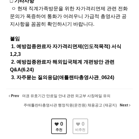
□ 기타사항
ㅇ 현재 직계가족방문을 위한 자가격리면제 관련 전화
문의가 폭증하여 통화가 어려우니 가급적 총영사관 공
지사항을 꼼꼼히 확인하시기 바랍니다.
붙임
1. 예방접종완료자 자가격리면제(인도적목적) 서식
1,2,3
2. ​
예방접종완료자 해외입국체계 개편방안 관련
Q&A(6.24)
3. 자주묻는 질의응답(애틀랜타총영사관
_0624)
Prev
여권 유효기간 만료일 안내 관련 외교부 사칭메일 유의
주애틀란타총영사관 행정직원(운전원) 채용공고 (재공지)
Next
0
0
추천
비추천