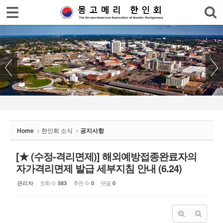
로그인
회원가입
Sketchbook5, 스케치북5
홈
한인회
한인회 소식
Sketchbook5, 스케치북5
- 공지사항
- 한인회 행사일정
Home
한인회 소식
공지사항
- 몽고메리 한인회 이모저모
- 사진으로 보는 한인회
[★ (수정-격리면제)] 해외예방접종완료자의
자가격리면제 발급 세부지침 안내 (6.24)
- 애틀랜타 총영사관 소식
관리자
조회 수
추천 수
댓글
583
0
0
한인회 커뮤니티
한인 회원&협찬사