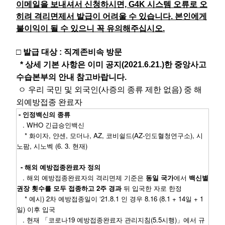
이메일을 보내셔서 신청하시면, G4K 시스템 오류로 오
히려 격리면제서 발급이 어려울 수 있습니다. 본인에게
불이익이 될 수 있으니 꼭 유의해주십시오.
□ 발급 대상 : 직계존비속 방문
* 상세 기본 사항은 이미 공지(2021.6.21.)한 중앙사고
수습본부의 안내 참고바랍니다.
ㅇ 우리 국민 및 외국인(사증의 종류 제한 없음) 중 해
외예방접종 완료자
- 인정백신의 종류
. WHO 긴급승인백신
* 화이자, 얀센, 모더나, AZ, 코비쉴드(AZ-인도혈청연구소), 시
노팜, 시노벡 (6. 3. 현재)
- 해외 예방접종완료자 정의
. 해외 예방접종완료자의 격리면제 기준은
동일 국가
에서
백신별
권장 횟수를 모두 접종하고 2주 경과
뒤 입국한 자로 한정
* 예시) 2차 예방접종일이 ‘21.8.1 인 경우 8.16 (8.1 + 14일 + 1
일) 이후 입국
. 현재 「코로나19 예방접종완료자 관리지침(5.5시행)」에서 규