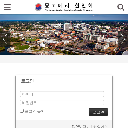
홈
한인회
한인회 소식
- 공지사항
- 한인회 행사일정
- 몽고메리 한인회 이모저모
로그인
- 사진으로 보는 한인회
- 애틀랜타 총영사관 소식
로그인 유지
한인회 커뮤니티
한인 회원&협찬사
ID/PW 찾기
|
회원가입