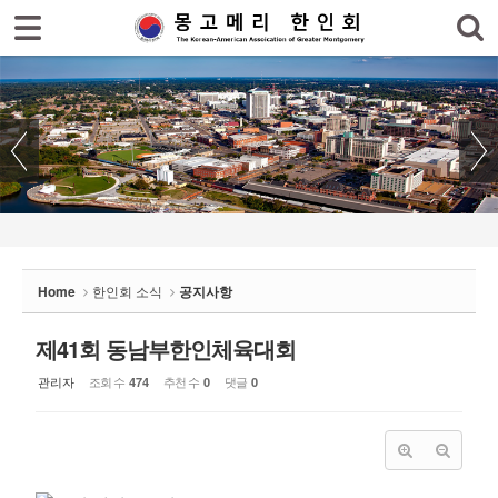
로그인
회원가입
Sketchbook5, 스케치북5
홈
한인회
한인회 소식
Sketchbook5, 스케치북5
- 공지사항
- 한인회 행사일정
Home
한인회 소식
공지사항
- 몽고메리 한인회 이모저모
- 사진으로 보는 한인회
제41회 동남부한인체육대회
관리자
조회 수
추천 수
댓글
474
0
0
- 애틀랜타 총영사관 소식
한인회 커뮤니티
한인 회원&협찬사