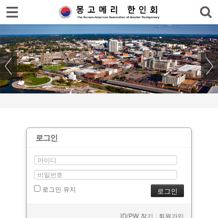
홈
한인회
한인회 소식
- 공지사항
- 한인회 행사일정
- 몽고메리 한인회 이모저모
로그인
- 사진으로 보는 한인회
- 애틀랜타 총영사관 소식
로그인 유지
한인회 커뮤니티
한인 회원&협찬사
ID/PW 찾기
|
회원가입