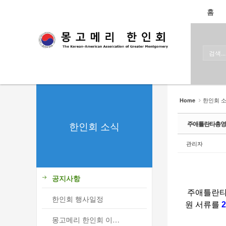
로그인
회원가입
홈
Sketchbook5, 스케치북5
Sketchbook5, 스케치북5
홈
한인회
한인회 소식
Sketchbook5, 스케치북5
Sketchbook5, 스케치북5
- 공지사항
한인회 
Home
- 한인회 행사일정
한인회 소식
주애틀란타총영사
- 몽고메리 한인회 이모저모
관리자
- 사진으로 보는 한인회
- 애틀랜타 총영사관 소식
공지사항
주애틀란타
한인회 커뮤니티
한인회 행사일정
원 서류를
2
한인 회원&협찬사
몽고메리 한인회 이모저모