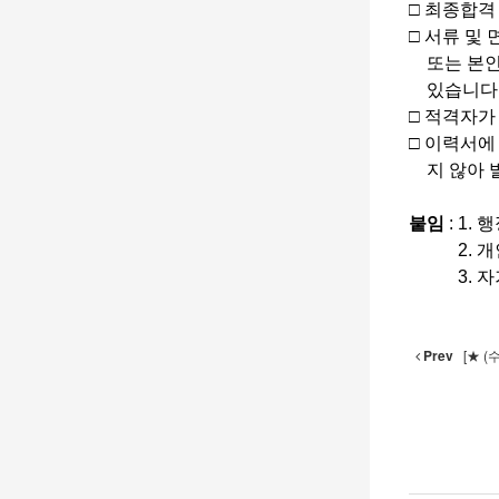
□ 최종합격
□ 서류 및
또는 본인 
있습니다
□ 적격자가
​□ 이력서
지 않아 발
붙임
: 1.
2. 개인
3. 자기소
Prev
[★ 