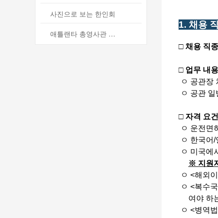
사진으로 보는 한인회
1. 채용
애틀랜타 총영사관 소식
□ 채용 직종
□ 업무 내
ㅇ 공관장 
ㅇ 공관 일
□ 자격 요
ㅇ 운전면허
ㅇ 한국어/
ㅇ 미국에서
※ 지원
ㅇ <해외이
ㅇ <복수국
여야 하는 
ㅇ <병역법