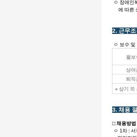
ㅇ 장애인복
에 따른 
​2. 근무
ㅇ 보수 및
월보
상여
퇴직
※ 상기 
3. 채용 
□ 채용방법
ㅇ 1차 : 