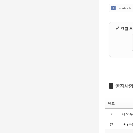
Facebook
✔
댓글 
공지사항
번호
제78
38
[★ (
37