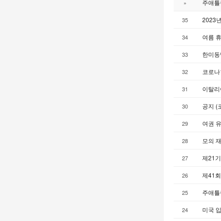
주애틀
»
2023
35
여름 휴
34
한미동
33
코로나1
32
이탈리
31
공지 (
30
여권 
29
모의 
28
제21기
27
제41
26
주애틀랜
25
미국 입
24