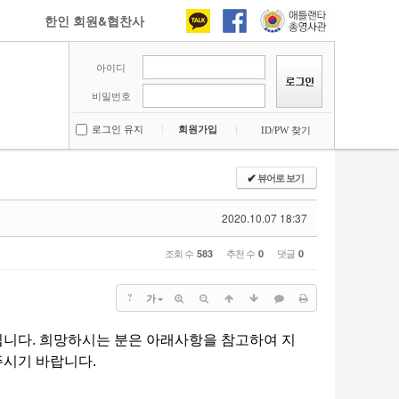
한인 회원&협찬사
아이디
비밀번호
로그인 유지
회원가입
ID/PW 찾기
뷰어로 보기
✔
2020.10.07 18:37
조회 수
추천 수
댓글
583
0
0
?
가
니다. 희망하시는 분은 아래사항을 참고하여 지
주시기 바랍니다.