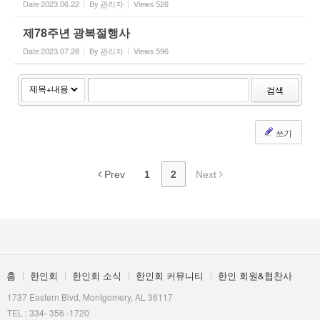
Date
2023.06.22
By
관리자
Views
526
제78주년 광복절행사
Date
2023.07.28
By
관리자
Views
596
검색
쓰기
Prev
1
2
Next
홈
한인회
한인회 소식
한인회 커뮤니티
한인 회원&협찬사
1737 Eastern Blvd, Montgomery, AL 36117
TEL : 334- 356 -1720