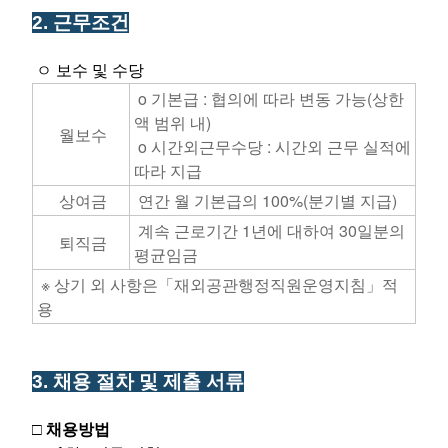
​2. 근무조건
ㅇ 보수 및 수당
o 기본급 : 협의에 따라 변동 가능(상한
액 범위 내)
월보수
o 시간외근무수당 : 시간외 근무 실적에
따라 지급
상여금
연간 월 기본급의 100%(분기별 지급)
계속 근로기간 1년에 대하여 30일분의
퇴직금
평균임금
※ 상기 외 사항은「재외공관행정직원운영지침」적
용
3. 채용 절차 및 제출 서류
□ 채용방법