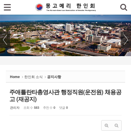
로그인
회원가입
Sketchbook5, 스케치북5
홈
한인회
한인회 소식
Sketchbook5, 스케치북5
- 공지사항
- 한인회 행사일정
Home
한인회 소식
공지사항
- 몽고메리 한인회 이모저모
- 사진으로 보는 한인회
주애틀란타총영사관 행정직원(운전원) 채용공
고 (재공지)
- 애틀랜타 총영사관 소식
관리자
조회 수
추천 수
댓글
583
0
0
한인회 커뮤니티
한인 회원&협찬사