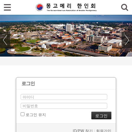
홈
한인회
한인회 소식
- 공지사항
- 한인회 행사일정
- 몽고메리 한인회 이모저모
로그인
- 사진으로 보는 한인회
- 애틀랜타 총영사관 소식
로그인 유지
한인회 커뮤니티
한인 회원&협찬사
ID/PW 찾기
|
회원가입