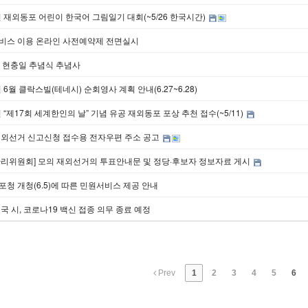
년 재외동포 어린이 한국어 그림일기 대회(~5/26 한국시간)
비스 이용 온라인 사전예약제 전면실시
회 현충일 추념식 추념사
년 6월 클락스빌(테네시) 순회영사 계획 안내(6.27~6.28)
년 “제17회 세계한인의 날” 기념 유공 재외동포 포상 추천 접수(~5/11)
재외선거 신고신청 접수용 전자우편 주소 공고
관리위원회] 모의 재외선거의 투표안내문 및 정당·후보자 정보자료 게시
청 개청(6.5)에 따른 민원서비스 제공 안내
국 시, 코로나19 백신 접종 의무 종료 예정
Prev
1
2
3
4
5
6