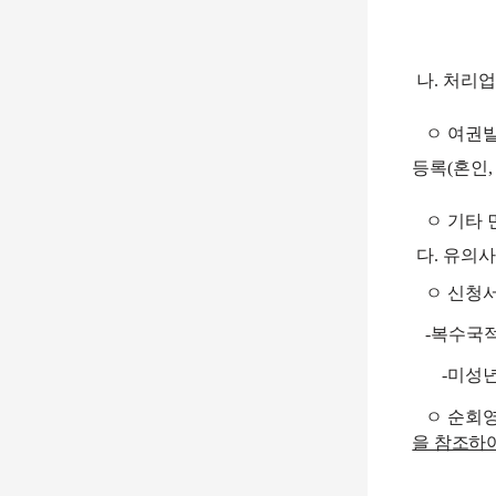
나
.
처리
ㅇ
여권
등록
(
혼인
,
ㅇ
기타 
다
.
유의
ㅇ
신청서
-
복수국
-
미성년
ㅇ
순회영
을 참조하