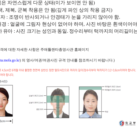
입은 자연스럽게 다문 상태
(
이가 보이면 안 됨
)
색
,
제복
,
군복
착용은 안 됨
(
깊게 파인 상의 착용 금지
)
용자
:
조명이 반사되거나 안경태가 눈을 가리지 않아야 함
.
배경
:
얼굴에 그림자 현상이 없어야 하며
,
사진 바탕은 흰색이어야
하 유아
:
사진 크기는 성인과 동일
.
정수리부터 턱까지의 머리길이
격에 대한 자세한 사항은 주애틀랜타총영사관 홈페이지
anta.mofa.go.kr
)
의 영사
/
여권
/
여권사진 규격 안내를 참조하시기 바랍니다
.)