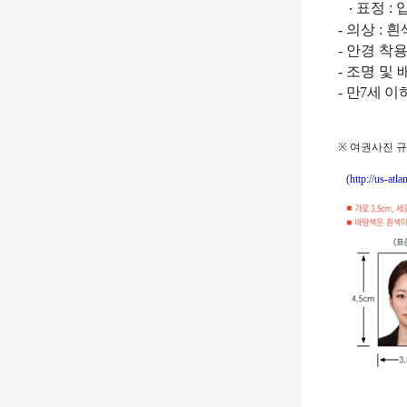
‧
표정
:
-
의상
:
흰
-
안경 착
-
조명 및 
-
만
7
세 이
※
여권사진 규
(
http://us-atl