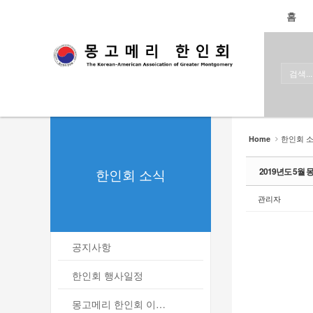
로그인
회원가입
홈
Sketchbook5, 스케치북5
Sketchbook5, 스케치북5
홈
한인회
한인회 소식
Sketchbook5, 스케치북5
Sketchbook5, 스케치북5
- 공지사항
한인회 
Home
- 한인회 행사일정
한인회 소식
2019년도 5월
- 몽고메리 한인회 이모저모
관리자
- 사진으로 보는 한인회
- 애틀랜타 총영사관 소식
공지사항
한인회 커뮤니티
한인회 행사일정
한인 회원&협찬사
몽고메리 한인회 이모저모