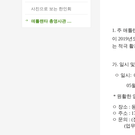
사진으로 보는 한인회
애틀랜타 총영사관 소식
1.
주 애틀
이
2019
년도
는 적극 
가
.
일시 및
ㅇ
일시
:
05
월
*
원활한 
ㅇ
장소
:
ㅇ
주소
: 
ㅇ
문의
: (
(
업