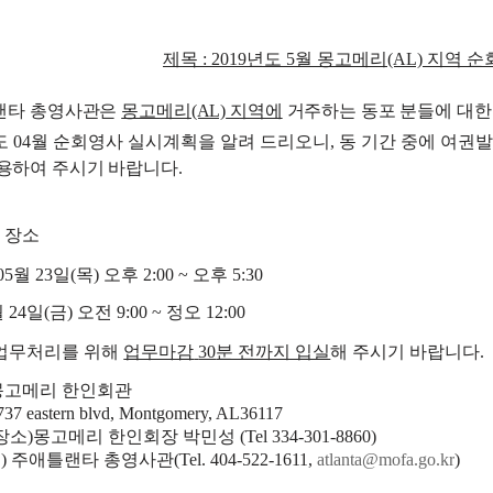
제목
: 2019
년도
5
월
몽고메리(AL)
지역
순
랜타 총영사관은
몽고메리(AL)
지역에
거주하는 동포 분들에 대한
 04
월 순회영사 실시계획을 알려 드리오니
,
동 기간 중에
여권발
활용하여 주시기 바랍니다
.
 장소
05
월 23
일
(
목
)
오후 2
:00 ~
오후
5:30
 24
일
(
금
)
오전
9:00 ~
정오
12:00
업무처리를 위해
업무마감
30
분 전까지 입실
해 주시기 바랍니다
.
 몽고메리 한인회관
1737 eastern blvd, Montgomery, AL36117
장소
)몽고메리
한인회장 박민성
(Tel 334-301-8860)
무
)
주애틀랜타 총영사관
(Tel. 404-522-1611,
atlanta@mofa.go.kr
)