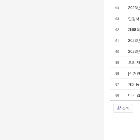
2023
94
민원서
93
제68
92
2023
91
2023
90
모의 
89
[선거
88
재외동포
87
미국 입
86
검색