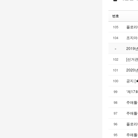
번호
플로리
105
조지아
104
2019
»
[선거
102
2020
101
공지 [
100
‘제17
99
주애틀
98
주애틀랜
97
플로리다
96
주애틀랜
95