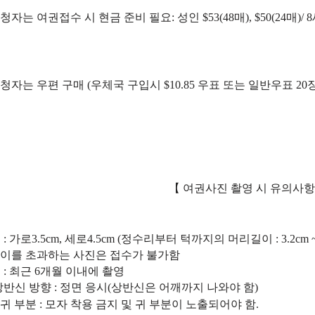
청자는 여권접수 시 현금 준비 필요
:
성인
$53(48매), $50(24매)/ 8
신청자는 우편 구매
(
우체국 구입시
$10.85
우표 또는 일반우표
20
【
여권사진 촬영 시 유의사항
기
:
가로
3.5cm,
세로
4.5cm (
정수리부터 턱까지의 머리길이
: 3.2cm 
길이를 초과하는 사진은 접수가 불가함
기
:
최근
6
개월 이내에 촬영
상반신 방향
:
정면 응시
(
상반신은 어깨까지 나와야 함
)
 귀 부분
:
모자 착용 금지 및 귀 부분이 노출되어야 함
.