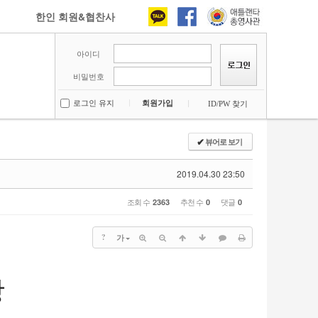
한인 회원&협찬사
아이디
비밀번호
로그인 유지
회원가입
ID/PW 찾기
뷰어로 보기
✔
2019.04.30 23:50
조회 수
추천 수
댓글
2363
0
0
?
가
항