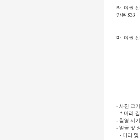
라
.
여권 신
만은
$33
마
.
여권 
-
사진 크
*
머리 
-
촬영 시
-
얼굴 및 
‧
머리 및