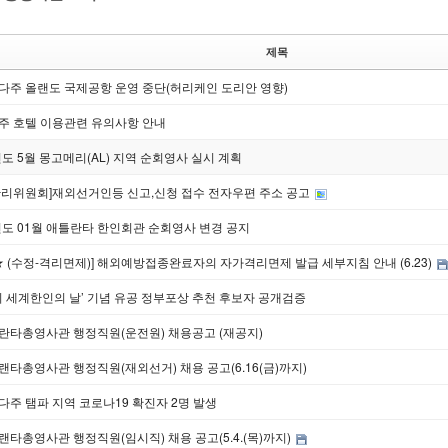
제목
다주 올랜도 국제공항 운영 중단(허리케인 도리안 영향)
주 호텔 이용관련 유의사항 안내
년도 5월 몽고메리(AL) 지역 순회영사 실시 계획
관리위원회]재외선거인등 신고,신청 접수 전자우편 주소 공고
년도 01월 애틀란타 한인회관 순회영사 변경 공지
★ (수정-격리면제)] 해외예방접종완료자의 자가격리면제 발급 세부지침 안내 (6.23)
회 세계한인의 날’ 기념 유공 정부포상 추천 후보자 공개검증
란타총영사관 행정직원(운전원) 채용공고 (재공지)
타총영사관 행정직원(재외선거) 채용 공고(6.16(금)까지)
주 탬파 지역 코로나19 확진자 2명 발생
타총영사관 행정직원(임시직) 채용 공고(5.4.(목)까지)