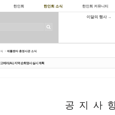
한인회
한인회 소식
한인회 커뮤니티
이달의 행사
→
소식
애틀랜타 총영사관 소식
 몽고메리(AL) 지역 순회영사 실시 계획
공
지
사