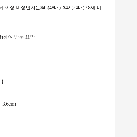
세 이상 미성년자는
$45(48매), $42 (24매) / 8
세 미
장
)
하여 방문 요망
】
~ 3.6cm)