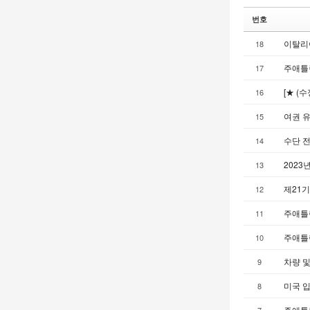
번호
이탈리
18
주애틀
17
[★ (
16
여권 
15
수단 전
14
2023
13
제21기
12
주애틀랜
11
주애틀랜
10
차량 및
9
미국 입
8
주애틀랜