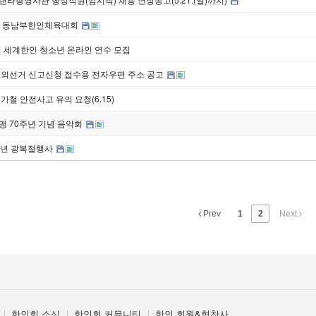
회 동남부한인체육대회
년 세계한인 청소년 온라인 연수 모집
재외선거 신고신청 접수용 전자우편 주소 공고
가철 안전사고 유의 요청(6.15)
맹 70주년 기념 음악회
주년 광복절행사
Prev
1
2
Next
한인회 소식
한인회 커뮤니티
한인 회원&협찬사