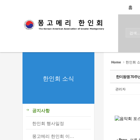
로그인
회원가입
홈
Sketchbook5, 스케치북5
Sketchbook5, 스케치북5
홈
한인회
한인회 소식
Sketchbook5, 스케치북5
Sketchbook5, 스케치북5
- 공지사항
한인회 
Home
- 한인회 행사일정
한인회 소식
한미동맹 70주
- 몽고메리 한인회 이모저모
관리자
- 사진으로 보는 한인회
- 애틀랜타 총영사관 소식
공지사항
한인회 커뮤니티
한인회 행사일정
한인 회원&협찬사
몽고메리 한인회 이모저모
Prev
여름 