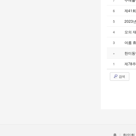
7
제41
6
2023
5
모의 
4
여름 휴
3
한미동
»
제78
1
검색
홈
한인회