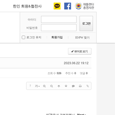
한인 회원&협찬사
아이디
비밀번호
로그인 유지
회원가입
ID/PW 찾기
뷰어로 보기
✔
2023.06.22 19:12
조회 수
추천 수
댓글
526
0
0
?
가
제78주년 광복절행사
Next