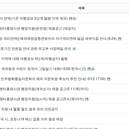
제목
아 전역(기존 여행경보 2단계 발령 지역 제외)
란타총영사관 행정직원(운전원) 채용공고 (재공지)
수정-격리면제)] 해외예방접종완료자의 자가격리면제 발급 세부지침 안내 (6.24)
유효기간 만료일 안내 관련 외교부 사칭메일 유의
 지역에 대해 여행경보 4단계(여행금지) 발령
년 재외동포 어린이 한국어 그림일기 대회(~5/26 한국시간)
 민주평화통일자문회의 해외 자문위원 후보자 추천 안내(~5/12 17:00)
타총영사관 행정직원(재외선거) 채용 공고(5.11(목)까지)
타총영사관 행정직원(임시직) 채용 공고(5.4.(목)까지)
 차량 내 물품 절도 범죄 유의 안전공지
국 시, 코로나19 백신 접종 의무 종료 예정
타총영사관 행정직원(임시직) 채용 연장공고(5.21.(일)까지)