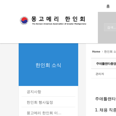
로그인
회원가입
홈
Sketchbook5, 스케치북5
Sketchbook5, 스케치북5
홈
한인회
한인회 소식
Sketchbook5, 스케치북5
Sketchbook5, 스케치북5
- 공지사항
한인회 
Home
- 한인회 행사일정
한인회 소식
주애틀랜타총영사관
- 몽고메리 한인회 이모저모
관리자
- 사진으로 보는 한인회
- 애틀랜타 총영사관 소식
공지사항
주애틀랜타총
한인회 커뮤니티
한인회 행사일정
1. 채용 직
한인 회원&협찬사
몽고메리 한인회 이모저모