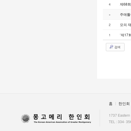
제68
4
주애틀랜
»
모의 
2
‘제17
1
검색
홈
한인회
1737 Eastern
TEL : 334- 35