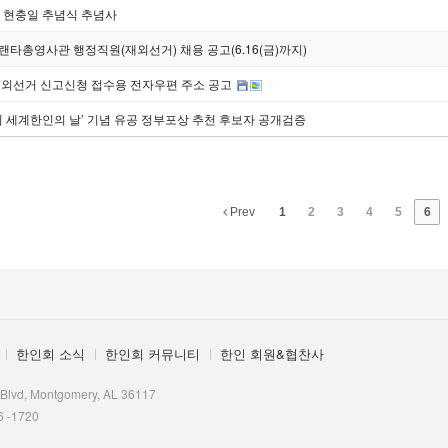
회 현충일 추념식 추념사
타총영사관 행정직원(재외선거) 채용 공고(6.16(금)까지)
재외선거 신고신청 접수용 전자우편 주소 공고
회 세계한인의 날’ 기념 유공 정부포상 추천 후보자 공개검증
Prev
1
2
3
4
5
6
한인회 소식
한인회 커뮤니티
한인 회원&협찬사
 Blvd, Montgomery, AL 36117
6 -1720