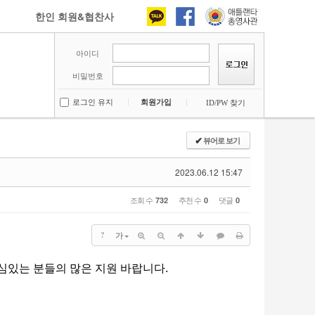
한인 회원&협찬사
아이디
비밀번호
로그인 유지
회원가입
ID/PW 찾기
뷰어로 보기
✔
2023.06.12 15:47
조회 수
추천 수
댓글
732
0
0
?
가
있는 분들의 많은 지원 바랍니다.