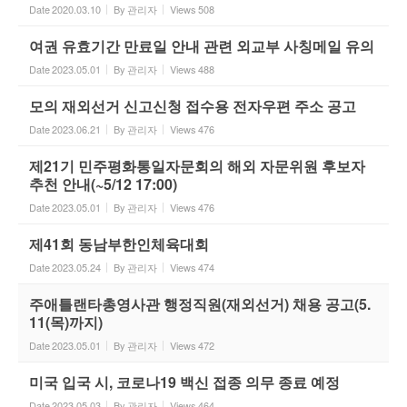
Date
2020.03.10
By
관리자
Views
508
여권 유효기간 만료일 안내 관련 외교부 사칭메일 유의
Date
2023.05.01
By
관리자
Views
488
모의 재외선거 신고신청 접수용 전자우편 주소 공고
Date
2023.06.21
By
관리자
Views
476
제21기 민주평화통일자문회의 해외 자문위원 후보자
추천 안내(~5/12 17:00)
Date
2023.05.01
By
관리자
Views
476
제41회 동남부한인체육대회
Date
2023.05.24
By
관리자
Views
474
주애틀랜타총영사관 행정직원(재외선거) 채용 공고(5.
11(목)까지)
Date
2023.05.01
By
관리자
Views
472
미국 입국 시, 코로나19 백신 접종 의무 종료 예정
Date
2023.05.03
By
관리자
Views
464