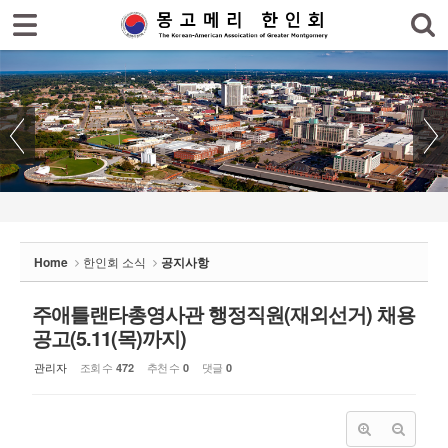
로그인
회원가입
Sketchbook5, 스케치북5
홈
한인회
한인회 소식
Sketchbook5, 스케치북5
- 공지사항
- 한인회 행사일정
Home
한인회 소식
공지사항
- 몽고메리 한인회 이모저모
- 사진으로 보는 한인회
주애틀랜타총영사관 행정직원(재외선거) 채용
공고(5.11(목)까지)
- 애틀랜타 총영사관 소식
관리자
조회 수
추천 수
댓글
472
0
0
한인회 커뮤니티
한인 회원&협찬사