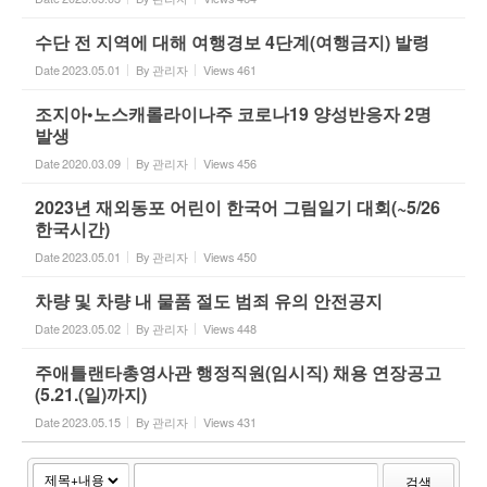
수단 전 지역에 대해 여행경보 4단계(여행금지) 발령
Date
2023.05.01
By
관리자
Views
461
조지아•노스캐롤라이나주 코로나19 양성반응자 2명
발생
Date
2020.03.09
By
관리자
Views
456
2023년 재외동포 어린이 한국어 그림일기 대회(~5/26
한국시간)
Date
2023.05.01
By
관리자
Views
450
차량 및 차량 내 물품 절도 범죄 유의 안전공지
Date
2023.05.02
By
관리자
Views
448
주애틀랜타총영사관 행정직원(임시직) 채용 연장공고
(5.21.(일)까지)
Date
2023.05.15
By
관리자
Views
431
검색