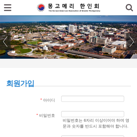
로그인
회원가입
홈
한인회
한인회 소식
- 공지사항
- 한인회 행사일정
회원가입
- 몽고메리 한인회 이모저모
- 사진으로 보는 한인회
*
아이디
- 애틀랜타 총영사관 소식
*
비밀번호
한인회 커뮤니티
비밀번호는 6자리 이상이어야 하며 영
문과 숫자를 반드시 포함해야 합니다.
한인 회원&협찬사